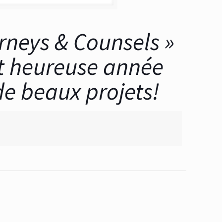
orneys & Counsels »
et heureuse année
de beaux projets!