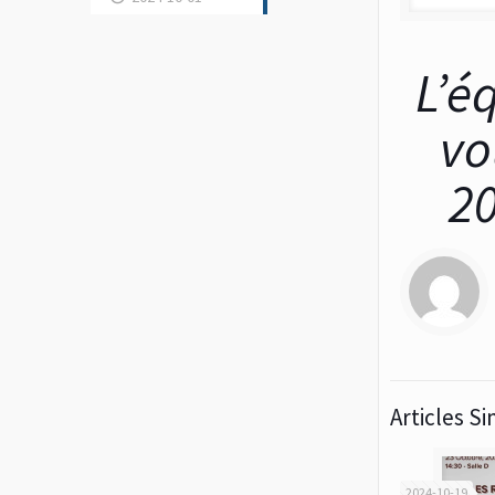
L’é
vo
20
Articles Si
2024-10-19