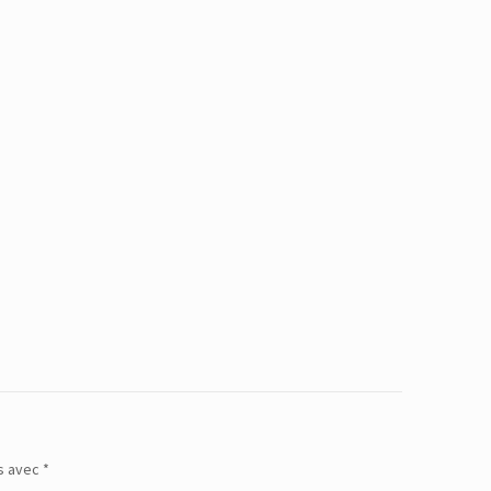
és avec
*